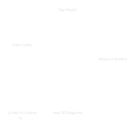
que alguien nos
video musical y
—
Top Playlist
hizo y nosotros
por poco a él y a
no podemos
su equipo de
manejarlo.” -
producción lo
Indie Criollo
detiene la
policía.” -
—
Indie Criollo
Natasha Lebron
—
Apoya Lo Nuestro
“
Bryan Lopez
“
Bryan López
“
Bryan López
Estrena nuevo
presenta su
esta semana ha
sencillo «El
nuevo EP “El
hecho disponible
Placer»” - Lo Mas
Placer”” -
la trilogía de su
A La Moda TV
Robert Whatzup
nuevo EP “El
Placer”” -
—
Lo Mas A La Moda
—
Area 787 Magazine
Ricardo
TV
Villanueva