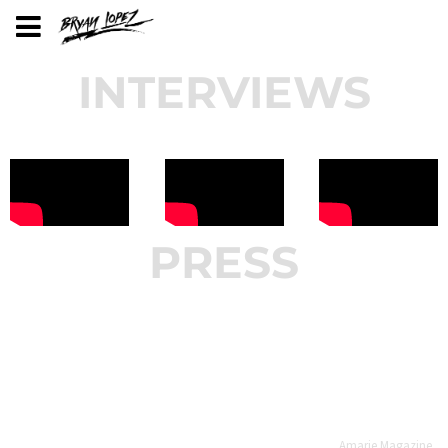
INTERVIEWS
PRESS
“
Bryan Lopez
“
TALENTOS |
“
Bryan López
nos regala una
DESCUBRIMOS
lanza su nuevo
alternativa
‘EL PLACER’ DE
EP “El Placer”” -
perfecta para
BRYAN LOPEZ” -
Amarie Magazine
sentirnos parte
Top Playlist -
—
Amarie Magazine